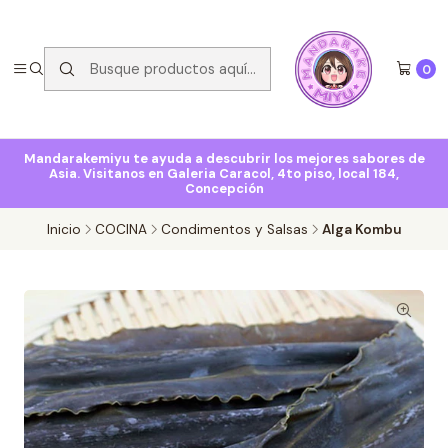
0
Mandarakemiyu te ayuda a descubrir los mejores sabores de
Asia. Visitanos en Galeria Caracol, 4to piso, local 184,
Concepción
Inicio
COCINA
Condimentos y Salsas
Alga Kombu