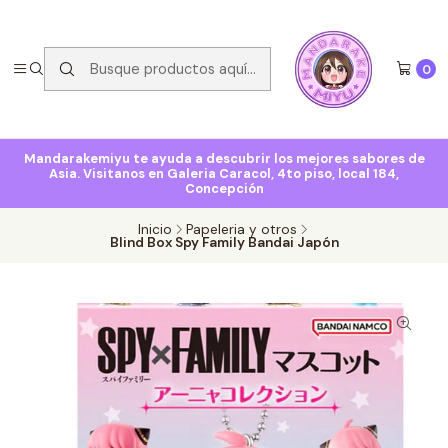
0
Mandarakemiyu te ayuda a descubrir los mejores sabores de
Asia. Visitanos en Galeria Caracol, 4to piso, local 184,
Concepción
Inicio
Papeleria y otros
Blind Box Spy Family Bandai Japón