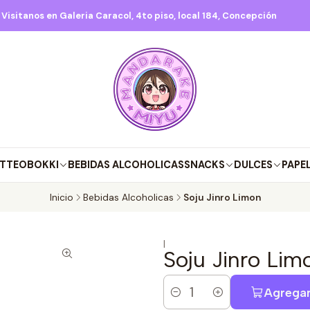
isitanos en Galeria Caracol, 4to piso, local 184, Concepción
TTEOBOKKI
BEBIDAS ALCOHOLICAS
SNACKS
DULCES
PAPE
Inicio
Bebidas Alcoholicas
Soju Jinro Limon
|
Soju Jinro Lim
Agregar
Cantidad