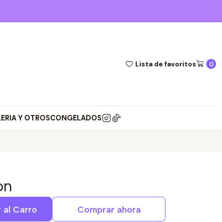
Mandarakemiyu te ayuda a descubrir los mejores sabores 
Lista de favoritos
0
LERIA Y OTROS
CONGELADOS
on
 al Carro
Comprar ahora